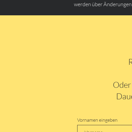
werden über Änderungen d
R
Oder 
Daue
Vornamen eingeben