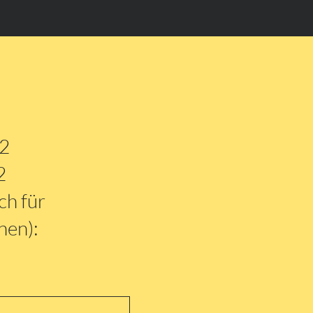
 2
2
ch für
nen):